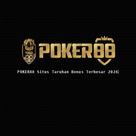
POKER88 Situs Taruhan Bonus Terbesar 2026